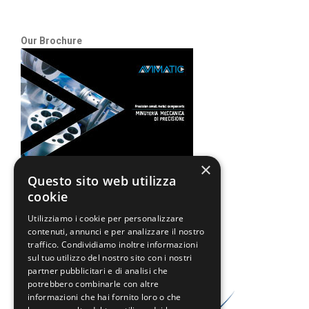
Our Brochure
×
Questo sito web utilizza
cookie
Avimatic is member of
Utilizziamo i cookie per personalizzare
contenuti, annunci e per analizzare il nostro
traffico. Condividiamo inoltre informazioni
sul tuo utilizzo del nostro sito con i nostri
partner pubblicitari e di analisi che
potrebbero combinarle con altre
informazioni che hai fornito loro o che