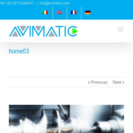
Tel +39 0373 649457
|
info@avimatic.com
home03
Previous
Next