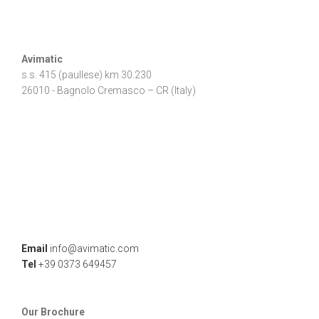
Avimatic
s.s. 415 (paullese) km 30.230
26010 - Bagnolo Cremasco – CR (Italy)
Email
info@avimatic.com
Tel
+39 0373 649457
Our Brochure