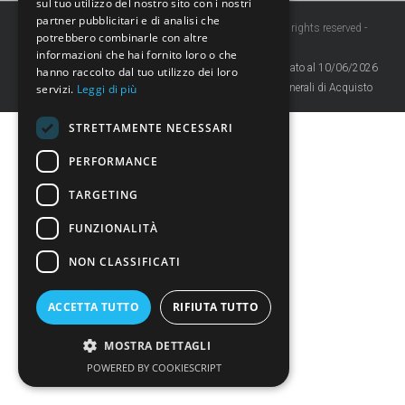
sul tuo utilizzo del nostro sito con i nostri
partner pubblicitari e di analisi che
Copyright 2020 AVIMATIC - P.IVA 00104250196 - All rights reserved -
potrebbero combinarle con altre
Credits
informazioni che hai fornito loro o che
Privacy Policy
sito aggiornato al 10/06/2026
hanno raccolto dal tuo utilizzo dei loro
servizi.
Leggi di più
Codice Etico
Condizioni Generali di Acquisto
STRETTAMENTE NECESSARI
PERFORMANCE
TARGETING
FUNZIONALITÀ
NON CLASSIFICATI
ACCETTA TUTTO
RIFIUTA TUTTO
MOSTRA DETTAGLI
POWERED BY COOKIESCRIPT