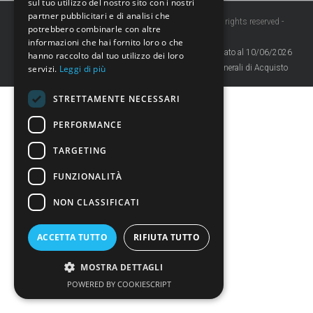
sul tuo utilizzo del nostro sito con i nostri
partner pubblicitari e di analisi che
Copyright 2020 AVIMATIC - P.IVA 00104250196 - All rights reserved -
potrebbero combinarle con altre
Credits
informazioni che hai fornito loro o che
Privacy Policy
sito aggiornato al 10/06/2026
hanno raccolto dal tuo utilizzo dei loro
servizi.
Leggi di più
Codice Etico
Condizioni Generali di Acquisto
STRETTAMENTE NECESSARI
PERFORMANCE
TARGETING
FUNZIONALITÀ
NON CLASSIFICATI
ACCETTA TUTTO
RIFIUTA TUTTO
MOSTRA DETTAGLI
POWERED BY COOKIESCRIPT