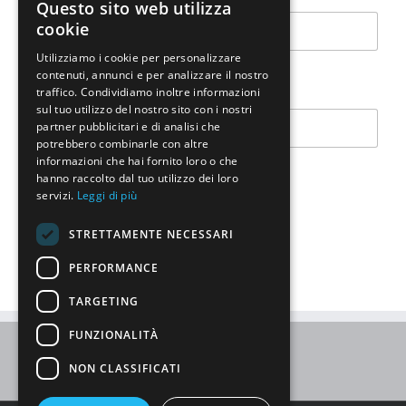
Questo sito web utilizza
o
cookie
m
p
Utilizziamo i cookie per personalizzare
a
contenuti, annunci e per analizzare il nostro
n
Company
*
traffico. Condividiamo inoltre informazioni
y
sul tuo utilizzo del nostro sito con i nostri
*
partner pubblicitari e di analisi che
potrebbero combinarle con altre
informazioni che hai fornito loro o che
hanno raccolto dal tuo utilizzo dei loro
Submit
servizi.
Leggi di più
STRETTAMENTE NECESSARI
PERFORMANCE
TARGETING
FUNZIONALITÀ
NON CLASSIFICATI