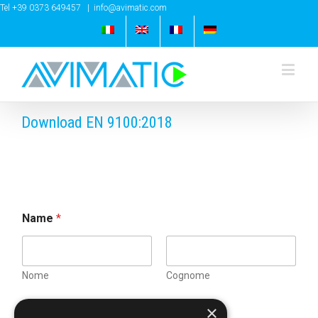
Tel +39 0373 649457
|
info@avimatic.com
Download EN 9100:2018
Name
*
Nome
Cognome
*
×
Email
*
C