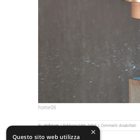
home06
s
By
grafocom
|
Febbraio 26th, 2016
|
Commenti disabilitati
×
h
Questo sito web utilizza