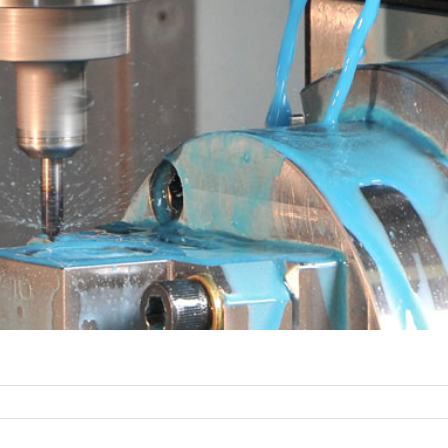
u
ome06