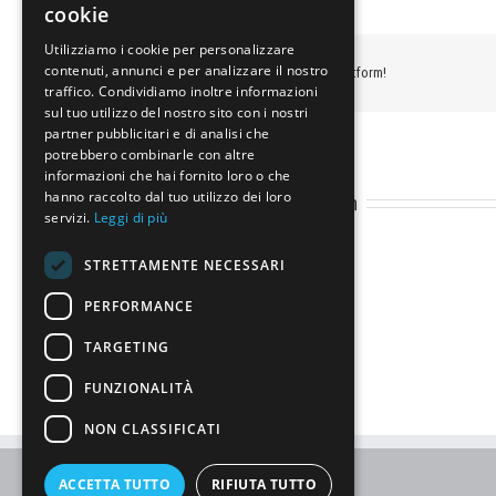
cookie
Utilizziamo i cookie per personalizzare
contenuti, annunci e per analizzare il nostro
Share This Story, Choose Your Platform!
traffico. Condividiamo inoltre informazioni
sul tuo utilizzo del nostro sito con i nostri
partner pubblicitari e di analisi che
potrebbero combinarle con altre
informazioni che hai fornito loro o che
hanno raccolto dal tuo utilizzo dei loro
About the Author:
grafocom
servizi.
Leggi di più
STRETTAMENTE NECESSARI
PERFORMANCE
TARGETING
FUNZIONALITÀ
NON CLASSIFICATI
ACCETTA TUTTO
RIFIUTA TUTTO