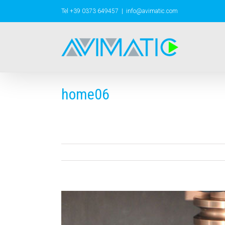
Tel +39 0373 649457
|
info@avimatic.com
home06